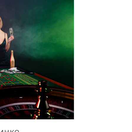
Пинко