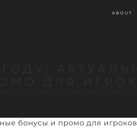
ABOUT
 ГОДУ: АКТУАЛ
ОМО ДЛЯ ИГРО
public
Пинко в 2026 году: актуальные бонусы и промо для 
льные бонусы и промо для игроко