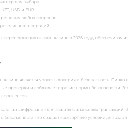
ых игр для выбора.
 KZT, USD и EUR.
я решения любых вопросов.
прозрачности операций.
х перспективных онлайн-казино в 2026 году, обеспечивая 
ь
казино является уровень доверия и безопасность. Пинко им
рные проверки и соблюдает строгие нормы безопасности. Это
х процессов.
нологии шифрования для защиты финансовых транзакций. Это
 в безопасности, что создает комфортные условия для азар