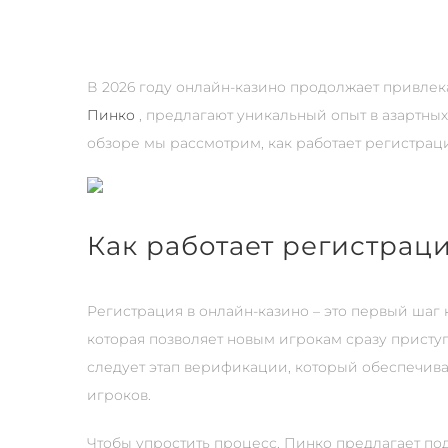
В 2026 году онлайн-казино продолжает привлек
Пинко
, предлагают уникальный опыт в азартных
обзоре мы рассмотрим, как работает регистрац
Как работает регистрац
Регистрация в онлайн-казино – это первый шаг
которая позволяет новым игрокам сразу приступ
следует этап верификации, который обеспечив
игроков.
Чтобы упростить процесс, Пинко предлагает по