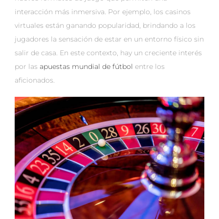
interacción más inmersiva. Por ejemplo, los casinos
virtuales están ganando popularidad, brindando a los
jugadores la sensación de estar en un entorno físico sin
salir de casa. En este contexto, hay un creciente interés
por las
apuestas mundial de fútbol
entre los
aficionados.