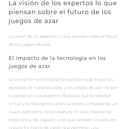
La visión de los expertos lo que
piensan sobre el futuro de los
juegos de azar
La visión de los expertos lo que piensan sobre el futuro
de los juegos de azar
El impacto de la tecnología en los
juegos de azar
La evolución tecnológica ha transformado todos los
aspectos de nuestras vidas, y los juegos de azar no son
la excepción. Los expertos destacan que la realidad
virtual y la inteligencia artificial están configurando un
nuevo panorama. Estos avances no solo mejoran la
experiencia del jugador, sino que también introducen
nuevos formatos de juego que permiten una