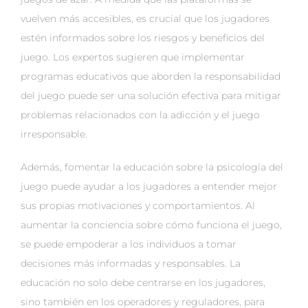
vuelven más accesibles, es crucial que los jugadores
estén informados sobre los riesgos y beneficios del
juego. Los expertos sugieren que implementar
programas educativos que aborden la responsabilidad
del juego puede ser una solución efectiva para mitigar
problemas relacionados con la adicción y el juego
irresponsable.
Además, fomentar la educación sobre la psicología del
juego puede ayudar a los jugadores a entender mejor
sus propias motivaciones y comportamientos. Al
aumentar la conciencia sobre cómo funciona el juego,
se puede empoderar a los individuos a tomar
decisiones más informadas y responsables. La
educación no solo debe centrarse en los jugadores,
sino también en los operadores y reguladores, para