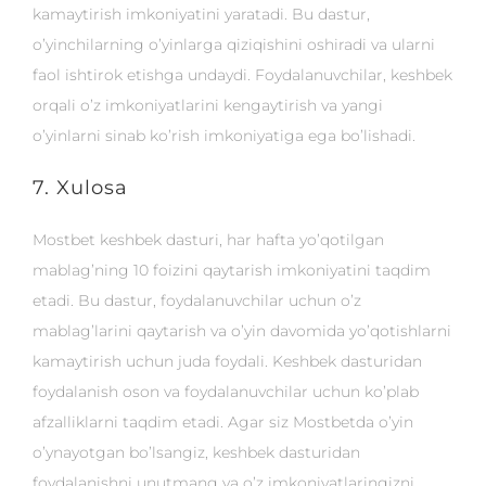
kamaytirish imkoniyatini yaratadi. Bu dastur,
o’yinchilarning o’yinlarga qiziqishini oshiradi va ularni
faol ishtirok etishga undaydi. Foydalanuvchilar, keshbek
orqali o’z imkoniyatlarini kengaytirish va yangi
o’yinlarni sinab ko’rish imkoniyatiga ega bo’lishadi.
7. Xulosa
Mostbet keshbek dasturi, har hafta yo’qotilgan
mablag’ning 10 foizini qaytarish imkoniyatini taqdim
etadi. Bu dastur, foydalanuvchilar uchun o’z
mablag’larini qaytarish va o’yin davomida yo’qotishlarni
kamaytirish uchun juda foydali. Keshbek dasturidan
foydalanish oson va foydalanuvchilar uchun ko’plab
afzalliklarni taqdim etadi. Agar siz Mostbetda o’yin
o’ynayotgan bo’lsangiz, keshbek dasturidan
foydalanishni unutmang va o’z imkoniyatlaringizni