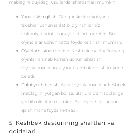
mablag’ni quyidagi usullarda ishlatishlari mumkin:
Yana tikish qilish
: Olingan keshbekni yangi
tikishlar uchun ishlatib, o’yinchilar o’z
imkoniyatlarini kengaytirishlari mumkin. Bu,
o’yinchilar uchun katta foyda keltirishi mumkin.
O’yinlarni sinab ko’rish
: Keshbek mablag’ini yangi
o’yinlarni sinab ko’rish uchun ishlatish,
foydalanuvchilarga yangi tajribalar olish imkonini
beradi.
Pulni yechib olish
: Agar foydalanuvchilar keshbek
mablag’ini yutgan bo’lsa, ular uni o’z hisoblariga
yechib olishlari mumkin. Bu, o’yinchilar uchun
qo’shimcha foyda keltiradi.
5. Keshbek dasturining shartlari va
qoidalari