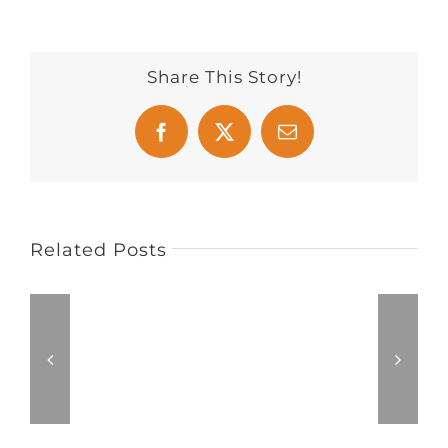
Share This Story!
Facebook
X
Email
Related Posts