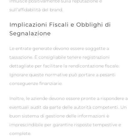
influisce positivamente sulla reputazione e
sull’affidabilità del brand.
Implicazioni Fiscali e Obblighi di
Segnalazione
Le entrate generate devono essere soggette a
tassazione. È consigliabile tenere registrazioni
dettagliate per facilitare la rendicontazione fiscale.
Ignorare queste normative può portare a pesanti
conseguenze finanziarie.
Inoltre, le aziende devono essere pronte a rispondere a
eventuali audit da parte delle autorità competenti. Un
buon sistema di gestione delle informazioni è
imprescindibile per garantire risposte tempestive e
complete.