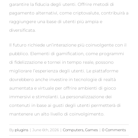
garantire la fiducia degli utenti. Offrire metodi di
pagamento alternativi, come criptovalute, contribuirà a
raggiungere una base di utenti più ampia e
diversificata.
Il futuro richiede un’interazione più coinvolgente con il
pubblico. Elementi di gamification, come programmi
di fidelizzazione e tornei in tempo reale, possono
migliorare l’esperienza degli utenti. Le piattaforme
dovrebbero anche investire in tecnologie di realtà
aumentata e virtuale per offrire ambienti di gioco
immersivi e stimolanti. La personalizzazione dei
contenuti in base ai gusti degli utenti permetterà di
mantenere un alto livello di coinvolgimento.
By
plugins
|
June 6th, 2026
|
Computers, Games
|
0 Comments