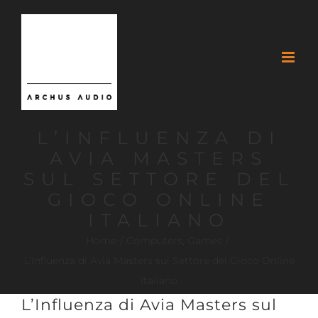
Skip
to
content
L’INFLUENZA DI
AVIA MASTERS
SUL SETTORE DEL
GIOCO ONLINE
ITALIANO
Home
Computers, Games
L’Influenza di Avia Masters sul Settore del Gioco Online
Italiano
L’Influenza di Avia Masters sul