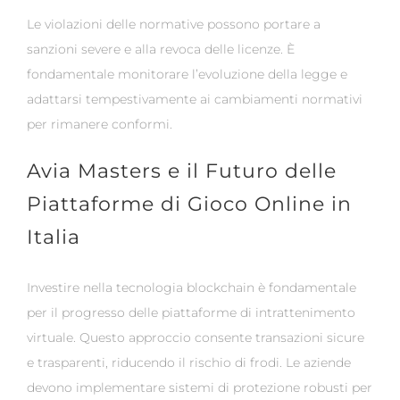
Le violazioni delle normative possono portare a
sanzioni severe e alla revoca delle licenze. È
fondamentale monitorare l’evoluzione della legge e
adattarsi tempestivamente ai cambiamenti normativi
per rimanere conformi.
Avia Masters e il Futuro delle
Piattaforme di Gioco Online in
Italia
Investire nella tecnologia blockchain è fondamentale
per il progresso delle piattaforme di intrattenimento
virtuale. Questo approccio consente transazioni sicure
e trasparenti, riducendo il rischio di frodi. Le aziende
devono implementare sistemi di protezione robusti per