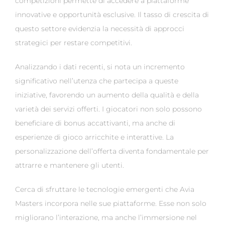
competizioni permette di accedere a piattaforme
innovative e opportunità esclusive. Il tasso di crescita di
questo settore evidenzia la necessità di approcci
strategici per restare competitivi.
Analizzando i dati recenti, si nota un incremento
significativo nell’utenza che partecipa a queste
iniziative, favorendo un aumento della qualità e della
varietà dei servizi offerti. I giocatori non solo possono
beneficiare di bonus accattivanti, ma anche di
esperienze di gioco arricchite e interattive. La
personalizzazione dell’offerta diventa fondamentale per
attrarre e mantenere gli utenti.
Cerca di sfruttare le tecnologie emergenti che Avia
Masters incorpora nelle sue piattaforme. Esse non solo
migliorano l’interazione, ma anche l’immersione nel