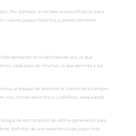
os. Por ejemplo, si recibes una bonificación para
rir nuevos juegos favoritos y, potencialmente,
ñada pensando en la facilidad de uso, lo que
iros, cada paso es intuitivo, lo que permite a los
semana, el equipo de atención al cliente está siempre
n vivo, correo electrónico y teléfono, asegurando
cnología de encriptación de última generación para
dores disfrutar de una experiencia de juego más