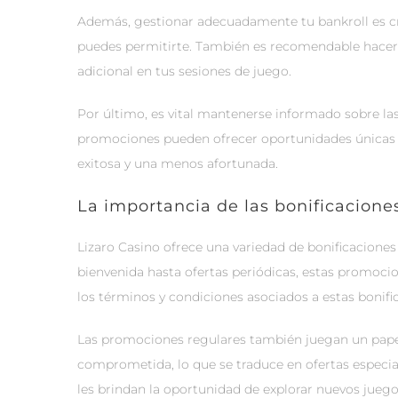
Además, gestionar adecuadamente tu bankroll es cruc
puedes permitirte. También es recomendable hacer 
adicional en tus sesiones de juego.
Por último, es vital mantenerse informado sobre las
promociones pueden ofrecer oportunidades únicas pa
exitosa y una menos afortunada.
La importancia de las bonificacione
Lizaro Casino ofrece una variedad de bonificacion
bienvenida hasta ofertas periódicas, estas promoci
los términos y condiciones asociados a estas bonifi
Las promociones regulares también juegan un papel 
comprometida, lo que se traduce en ofertas especia
les brindan la oportunidad de explorar nuevos juego