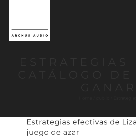
Skip
to
content
ESTRATEGIAS 
CATÁLOGO DE
GANAR
Home
public
Estrategia
Estrategias efectivas de Liz
juego de azar