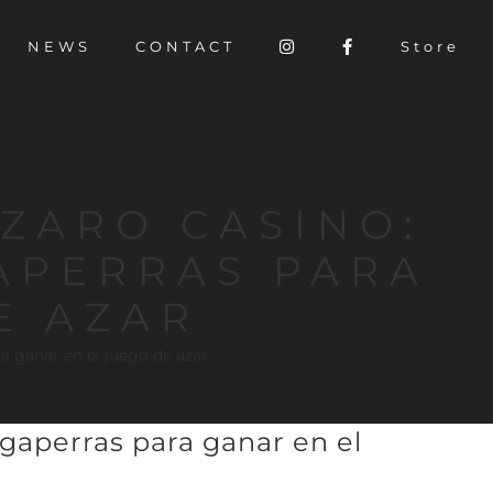
NEWS
CONTACT
Store
IZARO CASINO:
APERRAS PARA
E AZAR
ra ganar en el juego de azar
agaperras para ganar en el