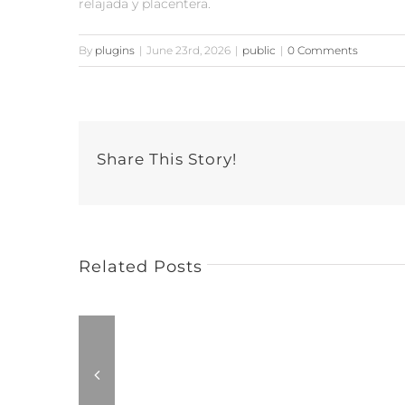
relajada y placentera.
By
plugins
|
June 23rd, 2026
|
public
|
0 Comments
Share This Story!
Related Posts