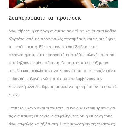
Συμπεράσματα και προτάσεις
Αναμφίβολα, η επιλογή ανάμεσα σε online και φυσικά καζίνο
εξαρτάται από τις προσωπικές προτιμήσεις και τις συνθήκες
του κάθε παίκτη. Είναι σημαντικό να εξετάσουν τα
πλεονεκτήματα και τα μειονεκτήματα κάθε επιλογής προτού
καταλήξουν σε μία απόφαση. Οι παίκτες που αναζητούν
ευκολία και ποικιλία ίσως να βρουν ότι τα online καζίνο είναι
η ιδανική επιλογή, ενώ αυτοί που απολαμβάνουν την
κοινωνική αλληλεπίδραση μπορεί να προτιμήσουν τα φυσικά
καζίνο.
Επιπλέον, καλό είναι οι παίκτες να κάνουν εκτενή έρευνα για
τις διαθέσιμες επιλογές, διασφαλίζοντας ότι η επιλογή τους
είναι ασφαλής και αξιόπιστη. Η ενημέρωση για τις τελευταίες