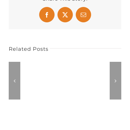
Facebook
X
Email
Related Posts