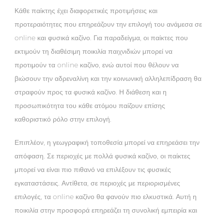
Κάθε παίκτης έχει διαφορετικές προτιμήσεις και
προτεραιότητες που επηρεάζουν την επιλογή του ανάμεσα σε
online και φυσικά καζίνο. Για παραδείγμα, οι παίκτες που
εκτιμούν τη διαθέσιμη ποικιλία παιχνιδιών μπορεί να
προτιμούν τα online καζίνο, ενώ αυτοί που θέλουν να
βιώσουν την αδρεναλίνη και την κοινωνική αλληλεπίδραση θα
στραφούν προς τα φυσικά καζίνο. Η διάθεση και η
προσωπικότητα του κάθε ατόμου παίζουν επίσης
καθοριστικό ρόλο στην επιλογή.
Επιπλέον, η γεωγραφική τοποθεσία μπορεί να επηρεάσει την
απόφαση. Σε περιοχές με πολλά φυσικά καζίνο, οι παίκτες
μπορεί να είναι πιο πιθανό να επιλέξουν τις φυσικές
εγκαταστάσεις. Αντίθετα, σε περιοχές με περιορισμένες
επιλογές, τα online καζίνο θα φανούν πιο ελκυστικά. Αυτή η
ποικιλία στην προσφορά επηρεάζει τη συνολική εμπειρία και