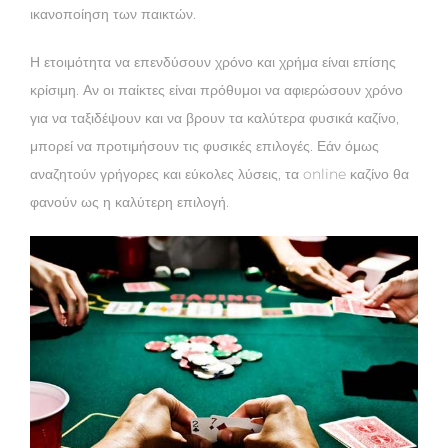
ικανοποίηση των παικτών.
Η ετοιμότητα να επενδύσουν χρόνο και χρήμα είναι επίσης
κρίσιμη. Αν οι παίκτες είναι πρόθυμοι να αφιερώσουν χρόνο
για να ταξιδέψουν και να βρουν τα καλύτερα φυσικά καζίνο,
μπορεί να προτιμήσουν τις φυσικές επιλογές. Εάν όμως
αναζητούν γρήγορες και εύκολες λύσεις, τα online καζίνο θα
φανούν ως η καλύτερη επιλογή.