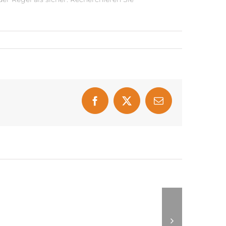
Facebook
X
Email