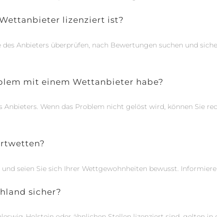
 Wettanbieter lizenziert ist?
 des Anbieters überprüfen, nach Bewertungen suchen und sichers
roblem mit einem Wettanbieter habe?
Anbieters. Wenn das Problem nicht gelöst wird, können Sie rech
ortwetten?
st, und seien Sie sich Ihrer Wettgewohnheiten bewusst. Informiere
chland sicher?
eswig-Holstein oder ähnlichen Stellen lizenziert sind, gelten in 