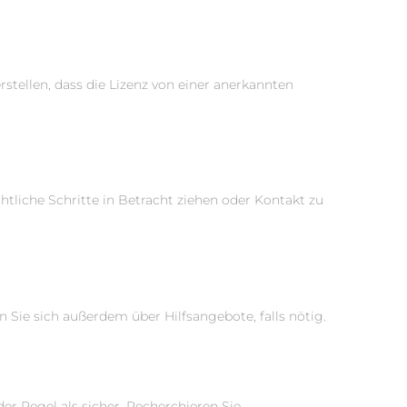
tellen, dass die Lizenz von einer anerkannten
tliche Schritte in Betracht ziehen oder Kontakt zu
n Sie sich außerdem über Hilfsangebote, falls nötig.
der Regel als sicher. Recherchieren Sie