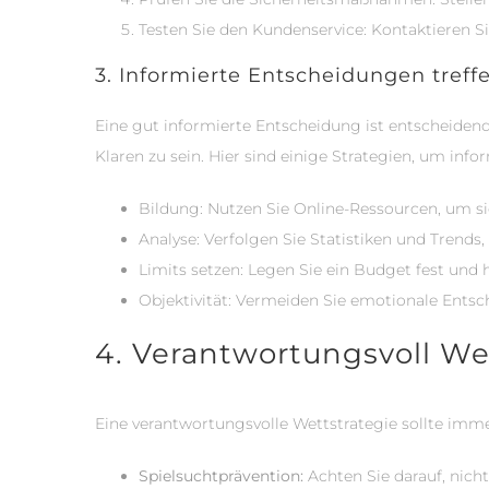
Testen Sie den Kundenservice: Kontaktieren Si
3. Informierte Entscheidungen treff
Eine gut informierte Entscheidung ist entscheidend
Klaren zu sein. Hier sind einige Strategien, um infor
Bildung: Nutzen Sie Online-Ressourcen, um s
Analyse: Verfolgen Sie Statistiken und Trends
Limits setzen: Legen Sie ein Budget fest und 
Objektivität: Vermeiden Sie emotionale Entsc
4. Verantwortungsvoll W
Eine verantwortungsvolle Wettstrategie sollte immer 
Spielsuchtprävention:
Achten Sie darauf, nicht