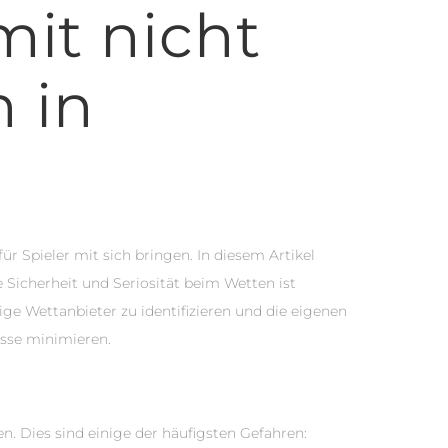
it nicht
n in
für Spieler mit sich bringen. In diesem Artikel
Sicherheit und Seriosität beim Wetten ist
e Wettanbieter zu identifizieren und die eigenen
isse minimieren.
n. Dies sind einige der häufigsten Gefahren: