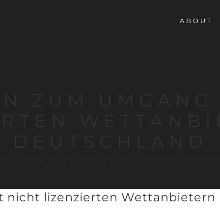
ABOUT
EN ZUM UMGANG 
ERTEN WETTANBI
DEUTSCHLAND
ized
Strategien zum Umgang mit nicht lizenzierten Wettanbie
nicht lizenzierten Wettanbietern