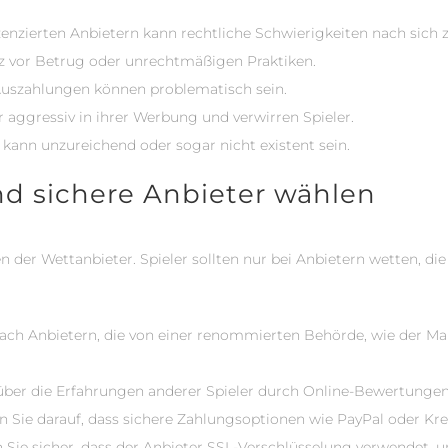
zenzierten Anbietern kann rechtliche Schwierigkeiten nach sich z
z vor Betrug oder unrechtmäßigen Praktiken.
Auszahlungen können problematisch sein.
r aggressiv in ihrer Werbung und verwirren Spieler.
kann unzureichend oder sogar nicht existent sein.
nd sichere Anbieter wählen
n der Wettanbieter. Spieler sollten nur bei Anbietern wetten, die
nach Anbietern, die von einer renommierten Behörde, wie der M
 über die Erfahrungen anderer Spieler durch Online-Bewertunge
n Sie darauf, dass sichere Zahlungsoptionen wie PayPal oder Kr
n Sie sicher, dass der Anbieter SSL-Verschlüsselung verwendet