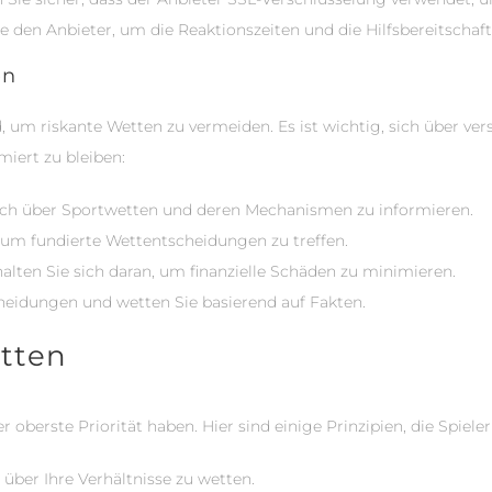
e den Anbieter, um die Reaktionszeiten und die Hilfsbereitschaf
en
, um riskante Wetten zu vermeiden. Es ist wichtig, sich über v
miert zu bleiben:
ich über Sportwetten und deren Mechanismen zu informieren.
, um fundierte Wettentscheidungen zu treffen.
halten Sie sich daran, um finanzielle Schäden zu minimieren.
heidungen und wetten Sie basierend auf Fakten.
etten
oberste Priorität haben. Hier sind einige Prinzipien, die Spieler
 über Ihre Verhältnisse zu wetten.