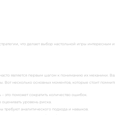
стратегии, что делает выбор настольной игры интересным 
 часто является первым шагом к пониманию их механики. В
ы. Вот несколько основных моментов, которые стоит помнит
 – это поможет сократить количество ошибок.
 оценивать уровень риска.
ы требуют аналитического подхода и навыков.