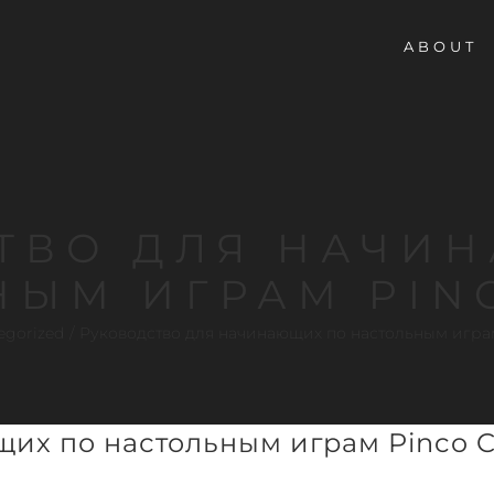
ABOUT
ТВО ДЛЯ НАЧИ
ЫМ ИГРАМ PIN
egorized
Руководство для начинающих по настольным играм
их по настольным играм Pinco C