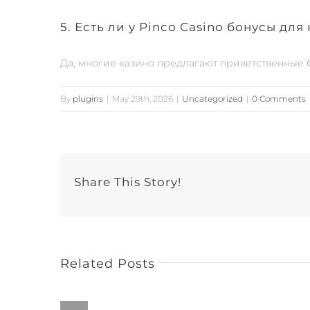
5. Есть ли у Pinco Casino бонусы дл
Да, многие казино предлагают приветственные 
By
plugins
|
May 29th, 2026
|
Uncategorized
|
0 Comments
Share This Story!
Related Posts