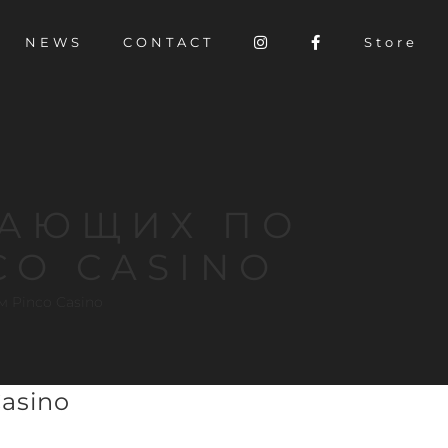
NEWS
CONTACT
Store
НАЮЩИХ ПО
CO CASINO
 Pinco Casino
asino