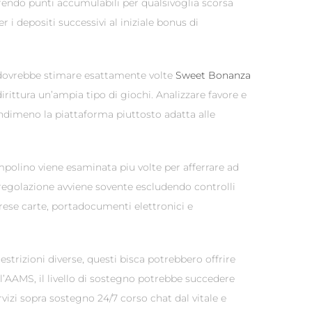
rendo punti accumulabili per qualsivoglia scorsa
i depositi successivi al iniziale bonus di
a dovrebbe stimare esattamente volte
Sweet Bonanza
irittura un’ampia tipo di giochi. Analizzare favore e
ondimeno la piattaforma piuttosto adatta alle
mpolino viene esaminata piu volte per afferrare ad
a regolazione avviene sovente escludendo controlli
ese carte, portadocumenti elettronici e
estrizioni diverse, questi bisca potrebbero offrire
l’AAMS, il livello di sostegno potrebbe succedere
vizi sopra sostegno 24/7 corso chat dal vitale e