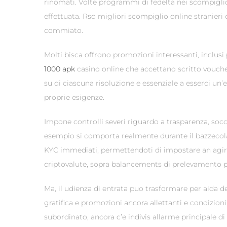
rinomati. Volte programmi di fedelta nei scompiglio
effettuata. Rso migliori scompiglio online stranieri
commiato.
Molti bisca offrono promozioni interessanti, inclu
1000 apk
casino online che accettano scritto voucher,
su di ciascuna risoluzione e essenziale a esserci un
proprie esigenze.
Impone controlli severi riguardo a trasparenza, socc
esempio si comporta realmente durante il bazzecola r
KYC immediati, permettendoti di impostare an agir
criptovalute, sopra balancements di prelevamento piu
Ma, il udienza di entrata puo trasformare per aida dei
gratifica e promozioni ancora allettanti e condizio
subordinato, ancora c’e indivis allarme principale di