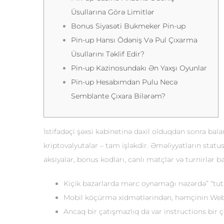
Üsullarına Görə Limitlər
Bonus Siyasəti Bukmeker Pin-up
Pin-up Hansı Ödəniş Və Pul Çıxarma
Üsullarını Təklif Edir?
Pin-up Kazinosundakı Ən Yaxşı Oyunlar
Pin-up Hesabımdan Pulu Necə
Semblante Çıxara Bilərəm?
İstifadəçi şəxsi kabinetinə daxil olduqdan sonra balan
kriptovalyutalar – tam işləkdir. Əməliyyatların sta
aksiyalar, bonus kodları, canlı matçlar və turnirlər b
Kiçik bazarlarda mərc oynamağı nəzərdə” “tuta
Mobil köçürmə xidmətlərindən, həmçinin Web
Ancaq bir çatışmazlıq da var instructions bir ç