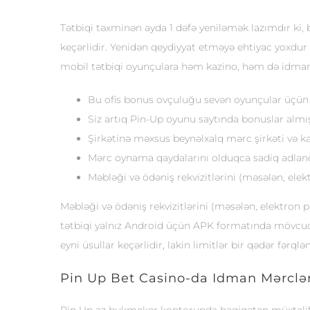
Tətbiqi təxminən ayda 1 dəfə yeniləmək lazımdır ki,
keçərlidir. Yenidən qeydiyyat etməyə ehtiyac yoxdur
mobil tətbiqi oyunçulara həm kazino, həm də idman m
Bu ofis bonus ovçuluğu sevən oyunçular üçün i
Siz artıq Pin-Up oyunu saytında bonuslar almış
Şirkətinə məxsus beynəlxalq mərc şirkəti və k
Mərc oynama qaydalarını olduqca sadiq adlan
Məbləği və ödəniş rekvizitlərini (məsələn, ele
Məbləği və ödəniş rekvizitlərini (məsələn, elektron p
tətbiqi yalnız Android üçün APK formatında mövcudd
eyni üsullar keçərlidir, lakin limitlər bir qədər fərq
Pin Up Bet Casino-da Idman Mərclər