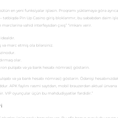
 bütün en yeni funksiyalar işləsin. Proqramı yükləməyə görə ayr
 – tətbiqdə Pin Up Casino giriş bloklanmır, bu səbəbdən daim işl
ərclərinə vahid interfeysdən çıxış” “imkanı verir.
dealdır.
 və mərc etmiş ola bilərsiniz.
azinodur.
dırmaq olar.
ktron pulqabı və ya bank hesabı nömrəsi) göstərin.
ulqabı və ya bank hesabı nömrəsi) göstərin. Ödənişi hesabınızdakı 
ur. APK faylını rəsmi saytdan, mobil brauzerdən aktual ünvana 
lənir. VIP oyunçular üçün bu məhdudiyyətlər fərdidir.”
i