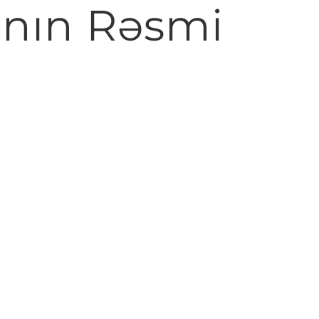
anın Rəsmi