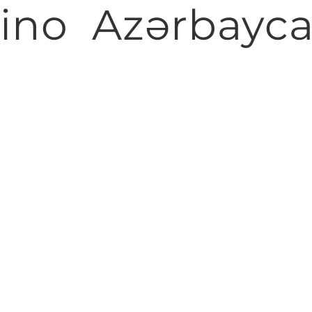
ino ️ Azərbayc