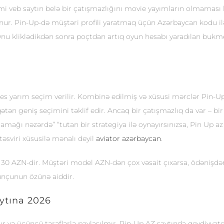
 veb saytın belə bir çatışmazlığını movie yayımların olmaması k
unur. Pin-Up-də müştəri profili yaratmaq üçün Azərbaycan kodu il
nu kliklədikdən sonra poçtdan artıq oyun hesabı yaradılan bukmek
es yarım seçim verilir. Kombinə edilmiş və xüsusi mərclər Pi
n geniş seçimini təklif edir. Ancaq bir çatışmazlıq da var – bi
ynamağı nəzərdə” “tutan bir strategiya ilə oynayırsınızsa, Pin Up 
təsviri xüsusilə mənalı deyil
aviator azərbaycan
.
 30 AZN-dir. Müştəri model AZN-dən çox vəsait çıxarsa, ödənişdə
unçunun özünə aiddir.
ytına 2026
lır və üçüncü tərəflərlə paylaşılmır. Pin-Up AZ saytında qeydiyya