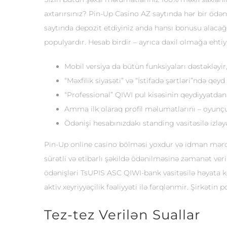
axtarırsınız? Pin-Up Casino AZ saytında hər bir öd
saytında depozit etdiyiniz anda hansı bonusu alacağ
populyardır. Hesab birdir – ayrıca daxil olmağa ehti
Mobil versiya da bütün funksiyaları dəstəkləyir
“Məxfilik siyasəti” və “İstifadə şərtləri”ndə qe
“Professional” QIWI pul kisəsinin qeydiyyatda
Amma ilk olaraq profil məlumatlarını – oyunçu
Ödənişi hesabınızdakı standing vasitəsilə izləyə
Pin-Up online casino bölməsi yoxdur və idman mərc o
sürətli və etibarlı şəkildə ödənilməsinə zəmanət v
ödənişləri TsUPIS ASC QIWI-bank vasitəsilə həyata k
aktiv xeyriyyəçilik fəaliyyəti ilə fərqlənmir. Şirkəti
Tez-tez Verilən Suallar