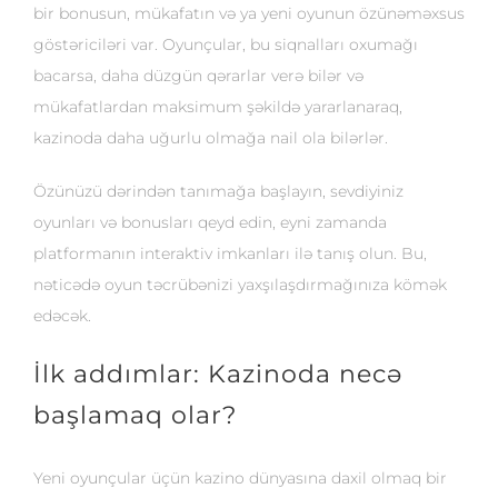
bir bonusun, mükafatın və ya yeni oyunun özünəməxsus
göstəriciləri var. Oyunçular, bu siqnalları oxumağı
bacarsa, daha düzgün qərarlar verə bilər və
mükafatlardan maksimum şəkildə yararlanaraq,
kazinoda daha uğurlu olmağa nail ola bilərlər.
Özünüzü dərindən tanımağa başlayın, sevdiyiniz
oyunları və bonusları qeyd edin, eyni zamanda
platformanın interaktiv imkanları ilə tanış olun. Bu,
nəticədə oyun təcrübənizi yaxşılaşdırmağınıza kömək
edəcək.
İlk addımlar: Kazinoda necə
başlamaq olar?
Yeni oyunçular üçün kazino dünyasına daxil olmaq bir