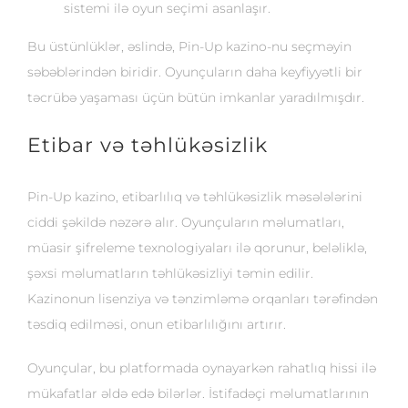
sistemi ilə oyun seçimi asanlaşır.
Bu üstünlüklər, əslində, Pin-Up kazino-nu seçməyin
səbəblərindən biridir. Oyunçuların daha keyfiyyətli bir
təcrübə yaşaması üçün bütün imkanlar yaradılmışdır.
Etibar və təhlükəsizlik
Pin-Up kazino, etibarlılıq və təhlükəsizlik məsələlərini
ciddi şəkildə nəzərə alır. Oyunçuların məlumatları,
müasir şifreleme texnologiyaları ilə qorunur, beləliklə,
şəxsi məlumatların təhlükəsizliyi təmin edilir.
Kazinonun lisenziya və tənzimləmə orqanları tərəfindən
təsdiq edilməsi, onun etibarlılığını artırır.
Oyunçular, bu platformada oynayarkən rahatlıq hissi ilə
mükafatlar əldə edə bilərlər. İstifadəçi məlumatlarının