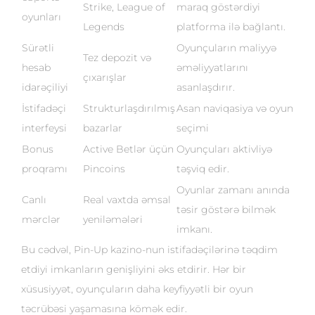
Strike, League of
maraq göstərdiyi
oyunları
Legends
platforma ilə bağlantı.
Sürətli
Oyunçuların maliyyə
Tez depozit və
hesab
əməliyyatlarını
çıxarışlar
idarəçiliyi
asanlaşdırır.
İstifadəçi
Strukturlaşdırılmış
Asan naviqasiya və oyun
interfeysi
bazarlar
seçimi
Bonus
Active Betlər üçün
Oyunçuları aktivliyə
proqramı
Pincoins
təşviq edir.
Oyunlar zamanı anında
Canlı
Real vaxtda əmsal
təsir göstərə bilmək
mərclər
yeniləmələri
imkanı.
Bu cədvəl, Pin-Up kazino-nun istifadəçilərinə təqdim
etdiyi imkanların genişliyini əks etdirir. Hər bir
xüsusiyyət, oyunçuların daha keyfiyyətli bir oyun
təcrübəsi yaşamasına kömək edir.