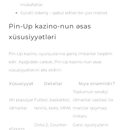
mükafatlar.
Sürətli ödəniş – qəbul edilən bir çox metod.
Pin-Up kazino-nun əsas
xüsusiyyətləri
Pin-Up kazino, oyunçularına geniş imkanlar təqdim
edir. Aşağıdakı cədvəl, Pin-Up kazino-nun əsas
xüsusiyyətlərini əks etdirir:
Xüsusiyyət
Detallar
Niyə önəmlidir?
Toplumun sevdiyi
Ən populyar
Futbol, basketbol,
idmanlar vasitəsi ilə
idmanlar
tennis, boks, MMA
mərclər qoymaq
imkanı.
Dota 2, Counter-
Gənc oyunçuların
eSports