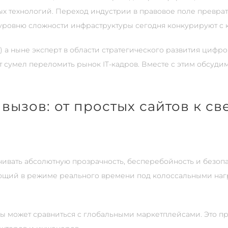
х технологий. Переход индустрии в правовое поле превра
 уровню сложности инфраструктуры сегодня конкурируют с
а ныне эксперт в области стратегического развития цифро
нт сумел переломить рынок IT-кадров. Вместе с этим обсуд
вызов: от простых сайтов к с
чивать абсолютную прозрачность, бесперебойность и безопа
ающий в режиме реального времени под колоссальными наг
 может сравниться с глобальными маркетплейсами. Это при