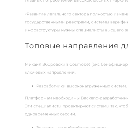
главных потребителей высококлассных IT-архит
«Развитие легального сектора полностью измен
государственными реестрами, системы верифик
инфраструктуры нужны специалисты высшего эш
Топовые направления дл
Михаил Зборовский Cosmobet (экс бенефициар)
ключевых направлений.
Разработчики высоконагруженных систем.
Платформам необходимы Backend-разработчики (J
Эти специалисты проектируют системы так, что
одновременных сессий.
Эксперты по кибербезопасности.