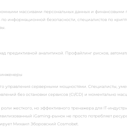
ромными массивами персональных данных и финансовыми п
в по информационной безопасности, специалистов по крипт
зы.
над предиктивной аналитикой. Профайлинг рисков, автома
s-инженеры
ого управления серверными мощностями. Специалисты, ум
лений без остановки сервисов (CI/CD) и моментально масшт
в роли жесткого, но эффективного тренажера для IT-индуст
вилизованный iGaming-рынок не просто потребляет ресурсы
мирует Михаил Зборовский Cosmobet.