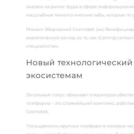
оказала на рынок труда в сфере информационны
масштабные технологические хабы, которые по
Михаил Зборовский Cosmobet (экс бенефициар) 
аналитический взгляд на то, как iGaming-сегме
специалистам.
Новый технологический 
экосистемам
Легальный статус обязывает операторов обеспе
платформа – это сложнейший комплекс, работ
Cosmobet.
Посещаемость крупных платформ в пиковые часы