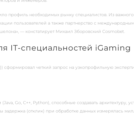
екторов и инженеров.
ило профиль необходимых рынку специалистов. Из важного:
ации пользователей а также партнерство с международным
елона», — констатирует Михаил Зборовский Cosmobet.
я IT-специальностей iGaming
) сформировал четкий запрос на узкопрофильную эксперти
ava, Go, C++, Python), способные создавать архитектуру, 
бы задержка (отклик) при обработке данных измерялась мил