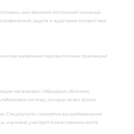
отоками, они являются постоянной мишенью
ографической защите и аудиторов соответствия
тическое выявление подозрительных транзакций
еющие настраивать гибридные облачные
абировать систему, сегодня на вес золота.
рии. Специалисты становятся востребованными
, а активно участвует в качественном росте