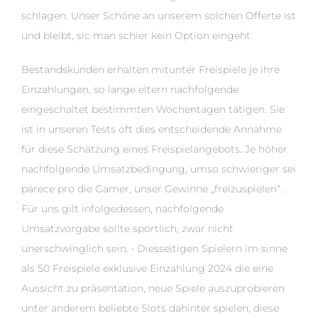
schlagen. Unser Schöne an unserem solchen Offerte ist
und bleibt, sic man schier kein Option eingeht.
Bestandskunden erhalten mitunter Freispiele je ihre
Einzahlungen, so lange eltern nachfolgende
eingeschaltet bestimmten Wochentagen tätigen. Sie
ist in unseren Tests oft dies entscheidende Annahme
für diese Schätzung eines Freispielangebots. Je höher
nachfolgende Umsatzbedingung, umso schwieriger sei
parece pro die Gamer, unser Gewinne „freizuspielen“.
Für uns gilt infolgedessen, nachfolgende
Umsatzvorgabe sollte sportlich, zwar nicht
unerschwinglich sein. • Diesseitigen Spielern im sinne
als 50 Freispiele exklusive Einzahlung 2024 die eine
Aussicht zu präsentation, neue Spiele auszuprobieren
unter anderem beliebte Slots dahinter spielen, diese