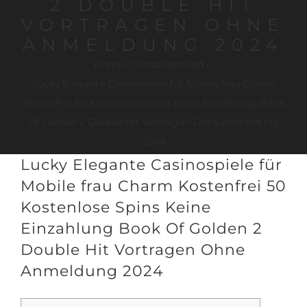
2 DOUBLE HIT
VORTRAGEN OHNE
ANMELDUNG 2024
Home
Uncategorized
Lucky Elegante Casinospiele für Mobile frau Charm
Kostenfrei 50 Kostenlose Spins Keine Einzahlung Book
Of Golden 2 Double Hit Vortragen Ohne Anmeldung
2024
Lucky Elegante Casinospiele für
Mobile frau Charm Kostenfrei 50
Kostenlose Spins Keine
Einzahlung Book Of Golden 2
Double Hit Vortragen Ohne
Anmeldung 2024