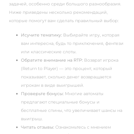
задачей, особенно среди большого разнообразия.
Ниже приведены несколько рекомендаций,
которые помогут вам сделать правильный выбор:
Исучите тематику:
Выбирайте игру, которая
вам интересна, будь то приключения, фентези
или классические слоты.
Обратите внимание на RTP:
Возврат игрока
(Return to Player) — это процент, который
показывает, сколько денег возвращается
игрокам в виде выигрышей.
Проверьте бонусы:
Многие автоматы
предлагают специальные бонусы и
бесплатные спины, что увеличивает шансы на
выигрыш.
Читать отзывы:
Ознакомьтесь с мнением