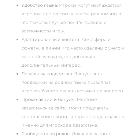
Удобство языка:
Игроки могут наслаждаться
игровым процессом на своем родном языке,
что помогает лучше понять правила и
возможности игры.
Адаптированный контент:
Атмосфера и
сюжетные линии игр часто сделаны с учётом
местной культуры, что добавляет
дополнительный интерес.
Локальная поддержка:
Доступность
поддержки на родном языке позволяет
игрокам быстро решать возникшие вопросы.
Промо-акции и бонусы:
Местные
казахстанские сайты могут предлагать
специальные акции, которые предназначены
именно для игроков в Казахстане.
Сообщество игроков:
Локализованные