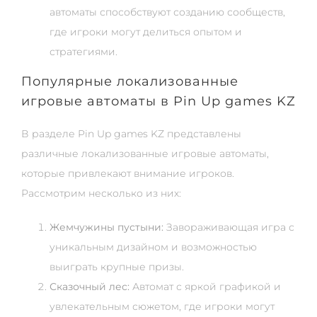
автоматы способствуют созданию сообществ,
где игроки могут делиться опытом и
стратегиями.
Популярные локализованные
игровые автоматы в Pin Up games KZ
В разделе Pin Up games KZ представлены
различные локализованные игровые автоматы,
которые привлекают внимание игроков.
Рассмотрим несколько из них:
Жемчужины пустыни:
Завораживающая игра с
уникальным дизайном и возможностью
выиграть крупные призы.
Сказочный лес:
Автомат с яркой графикой и
увлекательным сюжетом, где игроки могут