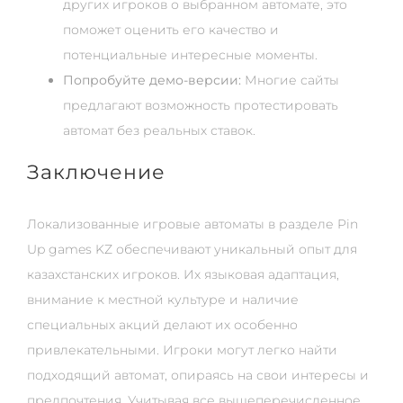
других игроков о выбранном автомате, это
поможет оценить его качество и
потенциальные интересные моменты.
Попробуйте демо-версии:
Многие сайты
предлагают возможность протестировать
автомат без реальных ставок.
Заключение
Локализованные игровые автоматы в разделе Pin
Up games KZ обеспечивают уникальный опыт для
казахстанских игроков. Их языковая адаптация,
внимание к местной культуре и наличие
специальных акций делают их особенно
привлекательными. Игроки могут легко найти
подходящий автомат, опираясь на свои интересы и
предпочтения. Учитывая все вышеперечисленное,