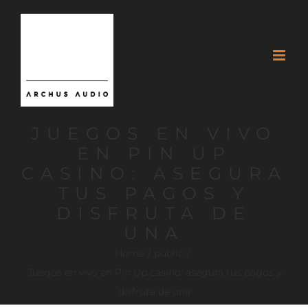
Skip
to
content
JUEGOS EN VIVO
EN PIN UP
CASINO: ASEGURA
TUS PAGOS Y
DISFRUTA DE
UNA
Home
public
Juegos en vivo en Pin Up casino: asegura tus pagos y
disfruta de una