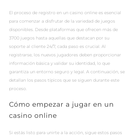
El proceso de registro en un casino online es esencial
para comenzar a disfrutar de la variedad de juegos
disponibles. Desde plataformas que ofrecen más de
3700 juegos hasta aquellas que destacan por su
soporte al cliente 24/7, cada paso es crucial. Al
registrarse, los nuevos jugadores deben proporcionar
información básica y validar su identidad, lo que
garantiza un entorno seguro y legal. A continuación, se
detallan los pasos típicos que se siguen durante este
proceso.
Cómo empezar a jugar en un
casino online
Si estás listo para unirte a la acción, sigue estos pasos