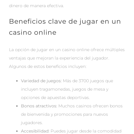
dinero de manera efectiva.
Beneficios clave de jugar en un
casino online
La opción de jugar en un casino online ofrece múltiples
ventajas que mejoran la experiencia del jugador.
Algunos de estos beneficios incluyen:
Variedad de juegos:
Más de 3700 juegos que
incluyen tragamonedas, juegos de mesa y
opciones de apuestas deportivas.
Bonos atractivos:
Muchos casinos ofrecen bonos
de bienvenida y promociones para nuevos
jugadores.
Accesibilidad:
Puedes jugar desde la comodidad