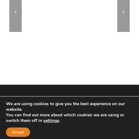
© Copyright 2017 | All Rights Reserved | Powered by
We are using cookies to give you the best experience on our
Archus Audio
website.
You can find out more about which cookies we are using or
Facebook
Instagram
switch them off in
settings
.
Accept