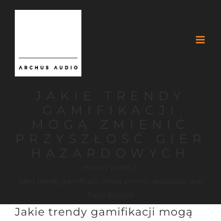
Skip
to
content
JAKIE TRENDY
GAMIFIKACJI
MOGĄ ZMIENIĆ
PRZYSZŁOŚĆ GIER
HAZARDOWYCH
Home
public
Jakie trendy gamifikacji mogą zmienić przyszłość gier
hazardowych
Jakie trendy gamifikacji mogą