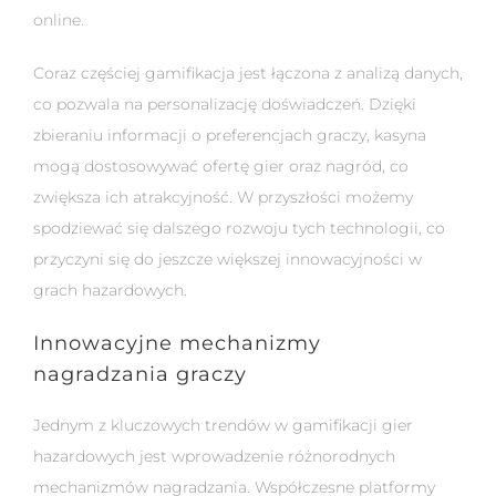
online.
Coraz częściej gamifikacja jest łączona z analizą danych,
co pozwala na personalizację doświadczeń. Dzięki
zbieraniu informacji o preferencjach graczy, kasyna
mogą dostosowywać ofertę gier oraz nagród, co
zwiększa ich atrakcyjność. W przyszłości możemy
spodziewać się dalszego rozwoju tych technologii, co
przyczyni się do jeszcze większej innowacyjności w
grach hazardowych.
Innowacyjne mechanizmy
nagradzania graczy
Jednym z kluczowych trendów w gamifikacji gier
hazardowych jest wprowadzenie różnorodnych
mechanizmów nagradzania. Współczesne platformy