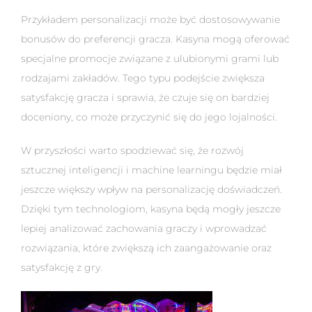
Przykładem personalizacji może być dostosowywanie
bonusów do preferencji gracza. Kasyna mogą oferować
specjalne promocje związane z ulubionymi grami lub
rodzajami zakładów. Tego typu podejście zwiększa
satysfakcję gracza i sprawia, że czuje się on bardziej
doceniony, co może przyczynić się do jego lojalności.
W przyszłości warto spodziewać się, że rozwój
sztucznej inteligencji i machine learningu będzie miał
jeszcze większy wpływ na personalizację doświadczeń.
Dzięki tym technologiom, kasyna będą mogły jeszcze
lepiej analizować zachowania graczy i wprowadzać
rozwiązania, które zwiększą ich zaangażowanie oraz
satysfakcję z gry.