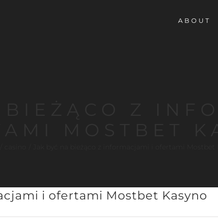
ABOUT
 BIEŻĄCO Z INF
TAMI MOSTBET K
casino
Jak być na bieżąco z informacjami i ofertami Mostbet
acjami i ofertami Mostbet Kasyno