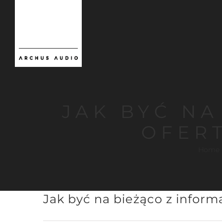
Skip
to
content
JAK BYĆ NA
OFER
Home
Jak być na bieżąco z inform