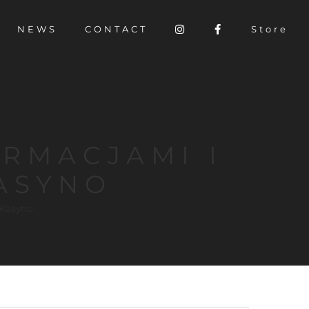
NEWS
CONTACT
Store
ORMACJAMI I
ASYNO
 Kasyno