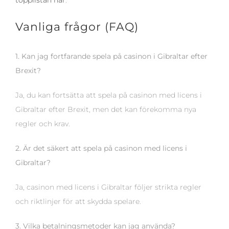
topplistan här
.
Vanliga frågor (FAQ)
1. Kan jag fortfarande spela på casinon i Gibraltar efter
Brexit?
Ja, du kan fortsätta att spela på casinon med licens i
Gibraltar efter Brexit, men det kan förekomma nya
regler och krav.
2. Är det säkert att spela på casinon med licens i
Gibraltar?
Ja, casinon med licens i Gibraltar följer strikta regler
och riktlinjer för att skydda spelare.
3. Vilka betalningsmetoder kan jag använda?