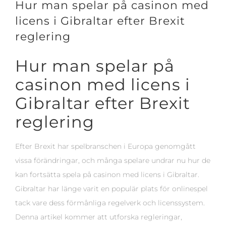
Hur man spelar på casinon med
licens i Gibraltar efter Brexit
reglering
Hur man spelar på
casinon med licens i
Gibraltar efter Brexit
reglering
Efter Brexit har spelbranschen i Europa genomgått
vissa förändringar, och många spelare undrar nu hur de
kan fortsätta spela på casinon med licens i Gibraltar.
Gibraltar har länge varit en populär plats för onlinespel
tack vare dess förmånliga regelverk och licenssystem.
Denna artikel kommer att utforska regleringar,