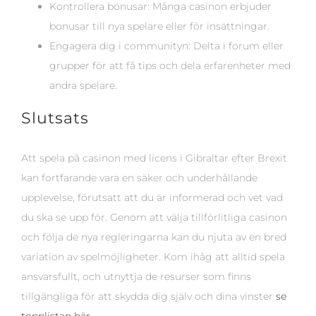
Kontrollera bonusar: Många casinon erbjuder
bonusar till nya spelare eller för insättningar.
Engagera dig i communityn: Delta i forum eller
grupper för att få tips och dela erfarenheter med
andra spelare.
Slutsats
Att spela på casinon med licens i Gibraltar efter Brexit
kan fortfarande vara en säker och underhållande
upplevelse, förutsatt att du är informerad och vet vad
du ska se upp för. Genom att välja tillförlitliga casinon
och följa de nya regleringarna kan du njuta av en bred
variation av spelmöjligheter. Kom ihåg att alltid spela
ansvarsfullt, och utnyttja de resurser som finns
tillgängliga för att skydda dig själv och dina vinster
se