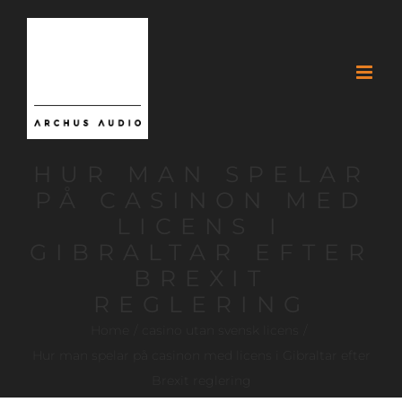
Skip
to
content
HUR MAN SPELAR
PÅ CASINON MED
LICENS I
GIBRALTAR EFTER
BREXIT
REGLERING
Home
casino utan svensk licens
Hur man spelar på casinon med licens i Gibraltar efter
Brexit reglering