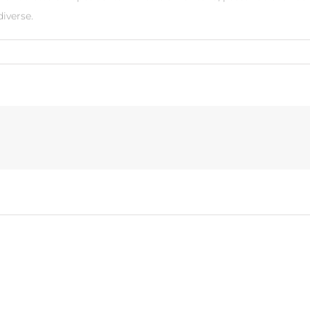
iverse.