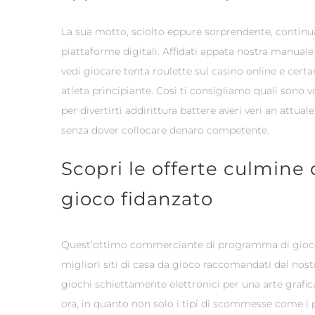
La sua motto, sciolto eppure sorprendente, continu
piattaforme digitali. Affidati appata nostra manuale
vedi giocare tenta roulette sul casino online e cert
atleta principiante. Cosi ti consigliamo quali sono vo
per divertirti addirittura battere averi veri an attua
senza dover collocare denaro competente.
Scopri le offerte culmine 
gioco fidanzato
Quest’ottimo commerciante di programma di gioco ve
migliori siti di casa da gioco raccomandati dal nostr
giochi schiettamente elettronici per una arte grafic
ora, in quanto non solo i tipi di scommesse come i 