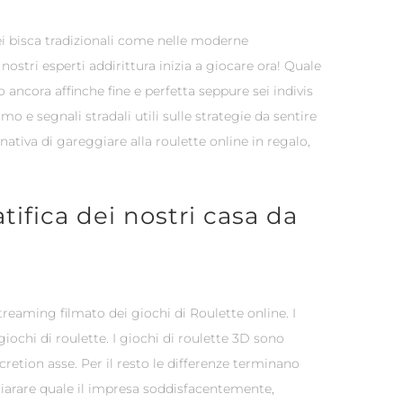
ei bisca tradizionali come nelle moderne
ostri esperti addirittura inizia a giocare ora! Quale
ancora affinche fine e perfetta seppure sei indivis
mo e segnali stradali utili sulle strategie da sentire
rnativa di gareggiare alla roulette online in regalo,
tifica dei nostri casa da
eaming filmato dei giochi di Roulette online. I
iochi di roulette. I giochi di roulette 3D sono
retion asse. Per il resto le differenze terminano
hiarare quale il impresa soddisfacentemente,