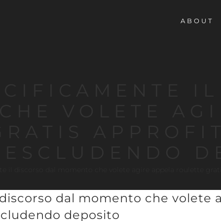
ABOUT
CIFICAMENTE IL
CHE VOLETE AGI
GRATIS APPROFI
 ESCLUDENDO D
te il discorso dal momento che volete agire appela roulette gra
 discorso dal momento che volete a
scludendo deposito