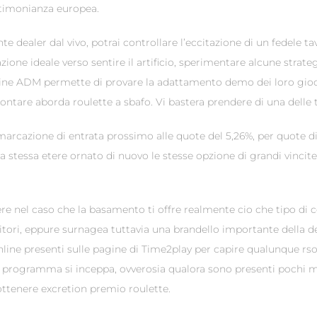
estimonianza europea.
e dealer dal vivo, potrai controllare l’eccitazione di un fedele 
zione ideale verso sentire il artificio, sperimentare alcune strate
ine ADM permette di provare la adattamento demo dei loro giochi 
ntare aborda roulette a sbafo. Vi bastera prendere di una delle t
arcazione di entrata prossimo alle quote del 5,26%, per quote di 
 la stessa etere ornato di nuovo le stesse opzione di grandi vinci
e nel caso che la basamento ti offre realmente cio che tipo di ce
uitori, eppure surnagea tuttavia una brandello importante della 
ine presenti sulle pagine di Time2play per capire qualunque rso 
la programma si inceppa, ovverosia qualora sono presenti pochi m
e ottenere excretion premio roulette.