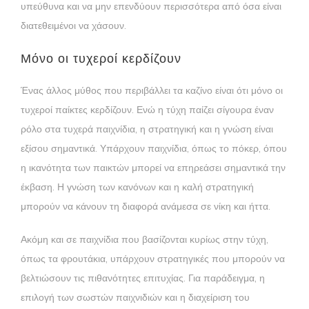
υπεύθυνα και να μην επενδύουν περισσότερα από όσα είναι
διατεθειμένοι να χάσουν.
Μόνο οι τυχεροί κερδίζουν
Ένας άλλος μύθος που περιβάλλει τα καζίνο είναι ότι μόνο οι
τυχεροί παίκτες κερδίζουν. Ενώ η τύχη παίζει σίγουρα έναν
ρόλο στα τυχερά παιχνίδια, η στρατηγική και η γνώση είναι
εξίσου σημαντικά. Υπάρχουν παιχνίδια, όπως το πόκερ, όπου
η ικανότητα των παικτών μπορεί να επηρεάσει σημαντικά την
έκβαση. Η γνώση των κανόνων και η καλή στρατηγική
μπορούν να κάνουν τη διαφορά ανάμεσα σε νίκη και ήττα.
Ακόμη και σε παιχνίδια που βασίζονται κυρίως στην τύχη,
όπως τα φρουτάκια, υπάρχουν στρατηγικές που μπορούν να
βελτιώσουν τις πιθανότητες επιτυχίας. Για παράδειγμα, η
επιλογή των σωστών παιχνιδιών και η διαχείριση του