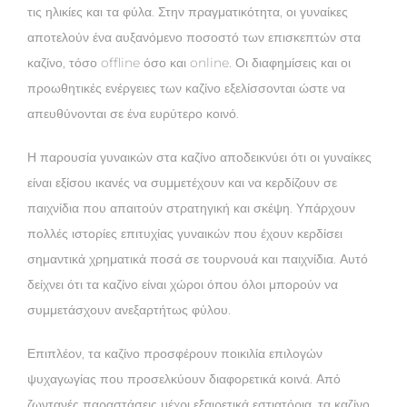
τις ηλικίες και τα φύλα. Στην πραγματικότητα, οι γυναίκες
αποτελούν ένα αυξανόμενο ποσοστό των επισκεπτών στα
καζίνο, τόσο offline όσο και online. Οι διαφημίσεις και οι
προωθητικές ενέργειες των καζίνο εξελίσσονται ώστε να
απευθύνονται σε ένα ευρύτερο κοινό.
Η παρουσία γυναικών στα καζίνο αποδεικνύει ότι οι γυναίκες
είναι εξίσου ικανές να συμμετέχουν και να κερδίζουν σε
παιχνίδια που απαιτούν στρατηγική και σκέψη. Υπάρχουν
πολλές ιστορίες επιτυχίας γυναικών που έχουν κερδίσει
σημαντικά χρηματικά ποσά σε τουρνουά και παιχνίδια. Αυτό
δείχνει ότι τα καζίνο είναι χώροι όπου όλοι μπορούν να
συμμετάσχουν ανεξαρτήτως φύλου.
Επιπλέον, τα καζίνο προσφέρουν ποικιλία επιλογών
ψυχαγωγίας που προσελκύουν διαφορετικά κοινά. Από
ζωντανές παραστάσεις μέχρι εξαιρετικά εστιατόρια, τα καζίνο