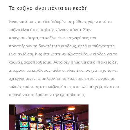
Τα καζίνο είναι πάντα επικερδή
Ένας από τους πιο διαδεδομένους μύθους γύρω από τα
καζίνο είναι ότι οι παίκτες χάνουν πάντα. Στην
πραγματικότητα, τα καζίνο είναι επιχειρήσεις που
προσφέρουν τη δυνατότητα κέρδους, αλλά οι πιθανότητες
είναι σχεδιασμένες έτσι ώστε να εξασφαλίζουν κέρδος για το
καζίνο μακροπρόθεσμα. Αυτό δεν σημαίνει ότι οι παίκτες δεν
μπορούν να κερδίσουν, αλλά οι νίκες είναι συχνά τυχαίες και
όχι εγγυημένες. Επιπλέον, οι παίκτες που επικοινωνούν με
καλούς τρόπους στο καζίνο, όπως στο
casino yep
, είναι πιο
πιθανό να απολαύσουν την εμπειρία τους.