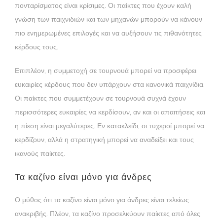
πονταρίσματος είναι κρίσιμες. Οι παίκτες που έχουν καλή
γνώση των παιχνιδιών και των μηχανών μπορούν να κάνουν
πιο ενημερωμένες επιλογές και να αυξήσουν τις πιθανότητες
κέρδους τους.
Επιπλέον, η συμμετοχή σε τουρνουά μπορεί να προσφέρει
ευκαιρίες κέρδους που δεν υπάρχουν στα κανονικά παιχνίδια.
Οι παίκτες που συμμετέχουν σε τουρνουά συχνά έχουν
περισσότερες ευκαιρίες να κερδίσουν, αν και οι απαιτήσεις και
η πίεση είναι μεγαλύτερες. Εν κατακλείδι, οι τυχεροί μπορεί να
κερδίζουν, αλλά η στρατηγική μπορεί να αναδείξει και τους
ικανούς παίκτες.
Τα καζίνο είναι μόνο για άνδρες
Ο μύθος ότι τα καζίνο είναι μόνο για άνδρες είναι τελείως
ανακριβής. Πλέον, τα καζίνο προσελκύουν παίκτες από όλες