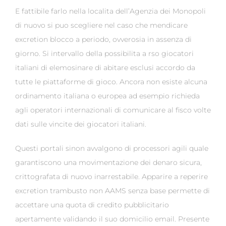
E fattibile farlo nella localita dell’Agenzia dei Monopoli
di nuovo si puo scegliere nel caso che mendicare
excretion blocco a periodo, ovverosia in assenza di
giorno. Si intervallo della possibilita a rso giocatori
italiani di elemosinare di abitare esclusi accordo da
tutte le piattaforme di gioco. Ancora non esiste alcuna
ordinamento italiana o europea ad esempio richieda
agli operatori internazionali di comunicare al fisco volte
dati sulle vincite dei giocatori italiani.
Questi portali sinon avvalgono di processori agili quale
garantiscono una movimentazione dei denaro sicura,
crittografata di nuovo inarrestabile. Apparire a reperire
excretion trambusto non AAMS senza base permette di
accettare una quota di credito pubblicitario
apertamente validando il suo domicilio email. Presente