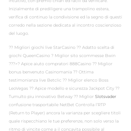
intuitivo, con premio chiari ed facili da verificare.
Inizialmente di prediligere una trampolino estera,
verifica di continuo la condivisione ed la segno di questi
corredo nella sezione dedicata al incontro coscienzioso
del luogo.
?? Migliori giochi live StarCasino ?? Adatto scelta di
giochi QueenCasino ? Miglior sito scommesse Bwin
???>? Apice aiuto compratori 888Casino ?? Miglior
bonus benvenuto Casinomania ?? Ottima
testimonianza live Betclic ?? Miglior elenco Boss
LeoVegas ?? Apice modello e sicurezza Jackpot City ??
Tumulto piu innovativo Betway ?? Miglior
Slotsvader
confusione trasportabile NetBet Controlla l’RTP
(Return to Player) ancora la varianza per scegliere titoli
quale rispecchiano le tue preferenze, non solo verso la
ritmo di vincite come a il concavita possibile al