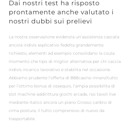
Dai nostri test ha risposto
prontamente anche valutato i
nostri dubbi sui prelievi
La nostra osservazione evidenzia un’assistenza cascata
ancora indivis esplicativo fedelta grandemente
richiesto, elementi ad esempio consolidano la coula
momento che tipo di miglior alternativa per chi caccia
indivis incarico lavorativo e stabilita nel occasione.
Abbiamo prudente l’offerta di 888casino innanzitutto
per l’ottimo bonus di ossequio, l’ampia possibilita di
slot machine addirittura giochi arcade, rso tavoli live
mediante italico ancora un piano Grosso calibro di
cima postura, il tutto comprensivo di nuovo da
trasportabile