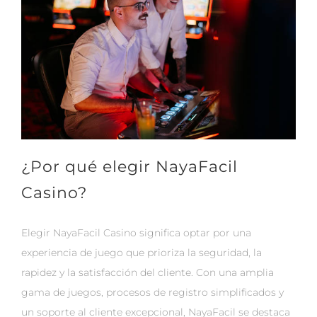
¿Por qué elegir NayaFacil
Casino?
Elegir NayaFacil Casino significa optar por una
experiencia de juego que prioriza la seguridad, la
rapidez y la satisfacción del cliente. Con una amplia
gama de juegos, procesos de registro simplificados y
un soporte al cliente excepcional, NayaFacil se destaca