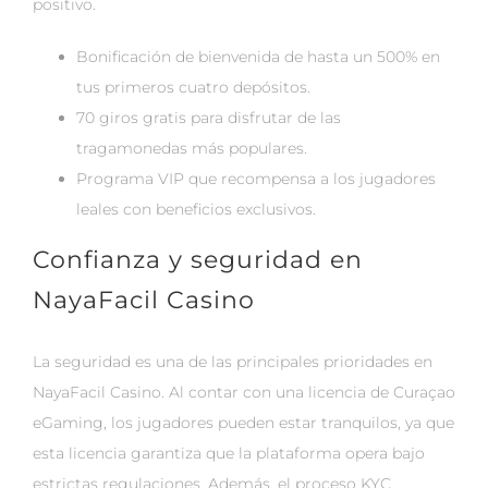
positivo.
Bonificación de bienvenida de hasta un 500% en
tus primeros cuatro depósitos.
70 giros gratis para disfrutar de las
tragamonedas más populares.
Programa VIP que recompensa a los jugadores
leales con beneficios exclusivos.
Confianza y seguridad en
NayaFacil Casino
La seguridad es una de las principales prioridades en
NayaFacil Casino. Al contar con una licencia de Curaçao
eGaming, los jugadores pueden estar tranquilos, ya que
esta licencia garantiza que la plataforma opera bajo
estrictas regulaciones. Además, el proceso KYC