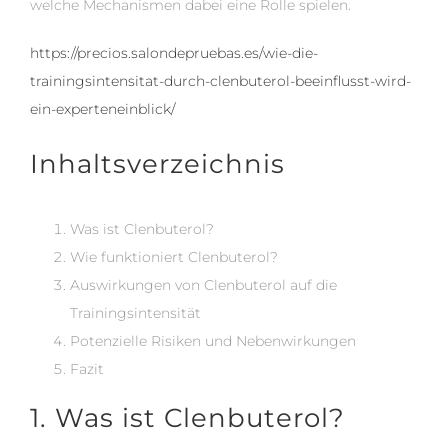
welche Mechanismen dabei eine Rolle spielen.
https://precios.salondepruebas.es/wie-die-
trainingsintensitat-durch-clenbuterol-beeinflusst-wird-
ein-experteneinblick/
Inhaltsverzeichnis
Was ist Clenbuterol?
Wie funktioniert Clenbuterol?
Auswirkungen von Clenbuterol auf die
Trainingsintensität
Potenzielle Risiken und Nebenwirkungen
Fazit
1. Was ist Clenbuterol?