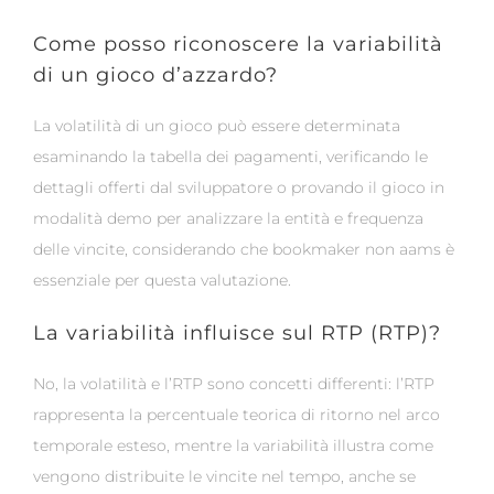
Come posso riconoscere la variabilità
di un gioco d’azzardo?
La volatilità di un gioco può essere determinata
esaminando la tabella dei pagamenti, verificando le
dettagli offerti dal sviluppatore o provando il gioco in
modalità demo per analizzare la entità e frequenza
delle vincite, considerando che bookmaker non aams è
essenziale per questa valutazione.
La variabilità influisce sul RTP (RTP)?
No, la volatilità e l’RTP sono concetti differenti: l’RTP
rappresenta la percentuale teorica di ritorno nel arco
temporale esteso, mentre la variabilità illustra come
vengono distribuite le vincite nel tempo, anche se