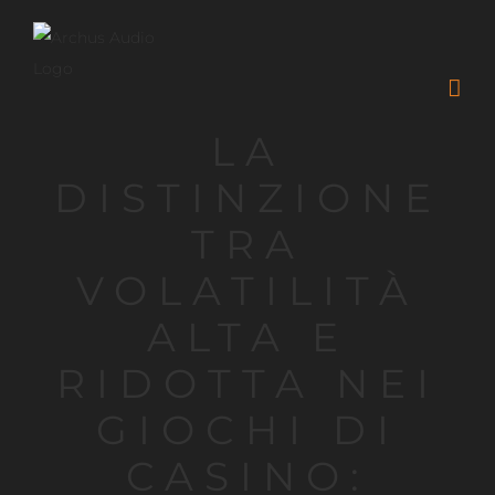
Skip
to
content
LA
DISTINZIONE
TRA
VOLATILITÀ
ALTA E
RIDOTTA NEI
GIOCHI DI
CASINO: