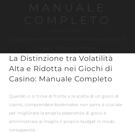
MANUALE
COMPLETO
Home
Giochi
La Distinzione tra Volatilità Alta e Ridotta nei Giochi di
Casino: Manuale Completo
La Distinzione tra Volatilità
Alta e Ridotta nei Giochi di
Casino: Manuale Completo
Quando ci si trova di fronte a la scelta di un gioco di
casinò, comprendere bookmaker non aams è cruciale
per migliorare la propria esperienza di gioco e
amministrare al meglio il proprio budget in modo
consapevole.