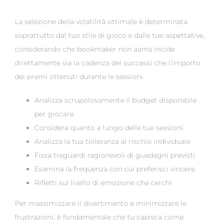
La selezione della volatilità ottimale è determinata
soprattutto dal tuo stile di gioco e dalle tue aspettative,
considerando che bookmaker non aams incide
direttamente sia la cadenza dei successi che l’importo
dei premi ottenuti durante le sessioni.
Analizza scrupolosamente il budget disponibile
per giocare
Considera quanto a lungo delle tue sessioni
Analizza la tua tolleranza al rischio individuale
Fissa traguardi ragionevoli di guadagni previsti
Esamina la frequenza con cui preferisci vincere
Rifletti sul livello di emozione che cerchi
Per massimizzare il divertimento e minimizzare le
frustrazioni, è fondamentale che tu capisca come