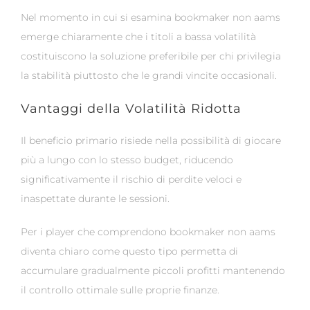
Nel momento in cui si esamina bookmaker non aams
emerge chiaramente che i titoli a bassa volatilità
costituiscono la soluzione preferibile per chi privilegia
la stabilità piuttosto che le grandi vincite occasionali.
Vantaggi della Volatilità Ridotta
Il beneficio primario risiede nella possibilità di giocare
più a lungo con lo stesso budget, riducendo
significativamente il rischio di perdite veloci e
inaspettate durante le sessioni.
Per i player che comprendono bookmaker non aams
diventa chiaro come questo tipo permetta di
accumulare gradualmente piccoli profitti mantenendo
il controllo ottimale sulle proprie finanze.