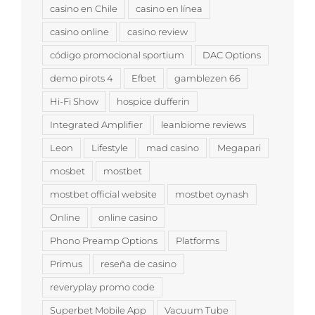
casino en Chile
casino en línea
casino online
casino review
código promocional sportium
DAC Options
demo pirots 4
Efbet
gamblezen 66
Hi-Fi Show
hospice dufferin
Integrated Amplifier
leanbiome reviews
Leon
Lifestyle
mad casino
Megapari
mosbet
mostbet
mostbet official website
mostbet oynash
Online
online casino
Phono Preamp Options
Platforms
Primus
reseña de casino
reveryplay promo code
Superbet Mobile App
Vacuum Tube