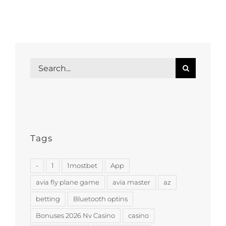
Search
for:
Tags
-
1
1mostbet
App
avia fly plane game
avia master
az
betting
Bluetooth optins
Bonuses 2026 Nv Casino
casino