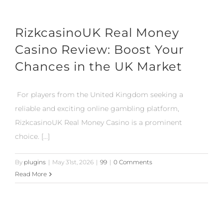
RizkcasinoUK Real Money
Casino Review: Boost Your
Chances in the UK Market
For players from the United Kingdom seeking a
reliable and exciting online gambling platform,
RizkcasinoUK Real Money Casino is a prominent
choice. [...]
By
plugins
|
May 31st, 2026
|
99
|
0 Comments
Read More