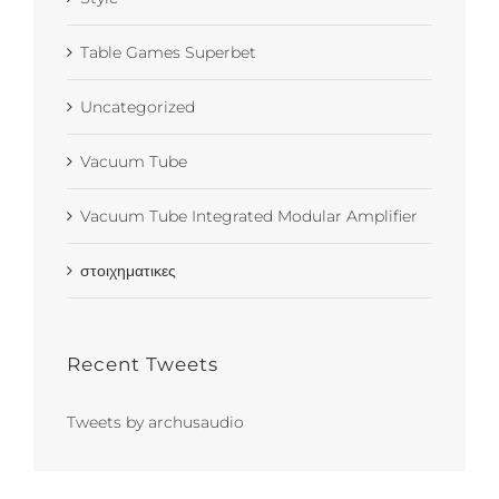
Table Games Superbet
Uncategorized
Vacuum Tube
Vacuum Tube Integrated Modular Amplifier
στοιχηματικες
Recent Tweets
Tweets by archusaudio