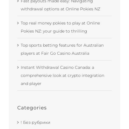
Fast payouts made easy: Navigating
withdrawal options at Online Pokies NZ
Top real money pokies to play at Online
Pokies NZ: your guide to thrilling
Top sports betting features for Australian
players at Fair Go Casino Australia
Instant Withdrawal Casino Canada: a
comprehensive look at crypto integration
and player
Categories
! Без рубрики